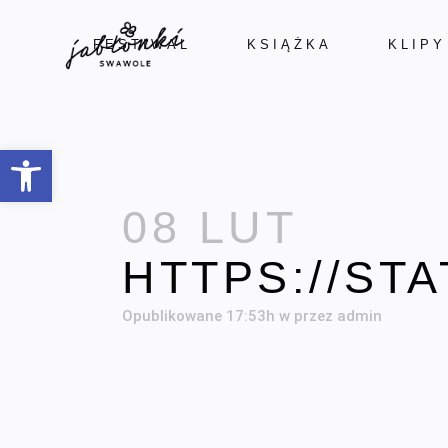
FESTIWAL
KSIĄŻKA
KLIPY
Open toolbar
08 LUT
HTTPS://ST
Opublikowane 17:53h
w
przez
admin